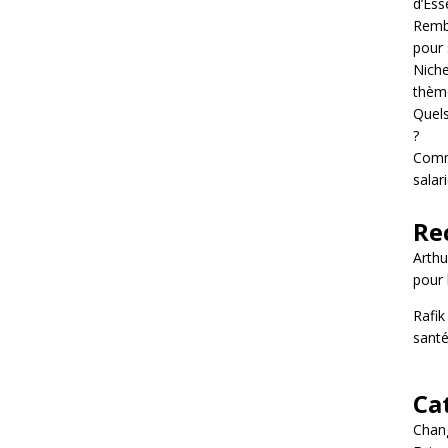
d’Ess
Rembo
pour 
Niche
thème
Quels
?
Comm
salari
Re
Arthu
pour 
Rafik
santé
Ca
Chang