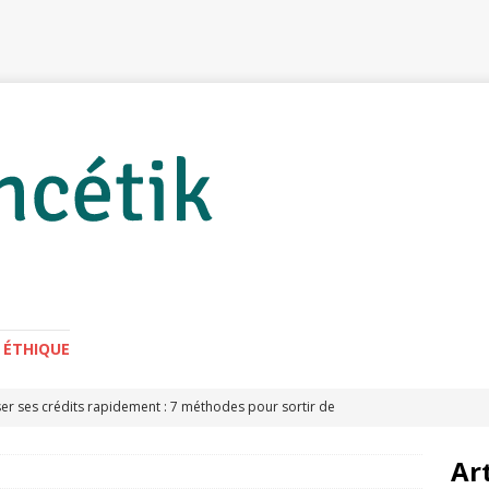
 ÉTHIQUE
r ses crédits rapidement : 7 méthodes pour sortir de
S ÉCONOMIES
Ar
blog les plus rentables en 2023: 5 thèmes pour se lancer