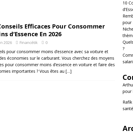
10 C
d’Ess
Rembo
 les bienfaits des minéraux sur la santé ?
NUTRITION
pour 
Conseils Efficaces Pour Consommer
gmenter ses revenus en tant que salarié ?
GAGNER PLUS
Niche
ns d’Essence En 2026
thème
Quels
in 2026
Financétik
0
Efficaces Pour Consommer Moins d’Essence En 2026
FAIRE DES
?
ils pour consommer moins d’essence avec sa voiture et
Comm
 des économies sur le carburant. Vous cherchez des moyens
salari
es pour consommer moins d’essence en voiture et faire des
mies importantes ? Vous êtes au
[…]
Co
Arthu
pour 
Rafik
santé
Ar