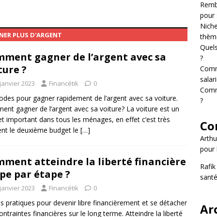
Rembo
gmenter ses revenus en tant que salarié ?
GAGNER PLUS
pour 
Niche
GNER PLUS D'ARGENT
thème
ner de l’argent en travaillant en ligne ?
GAGNER PLUS
Quels
ment gagner de l’argent avec sa
?
ture ?
Comm
r ses crédits rapidement : 7 méthodes pour sortir de
salari
janvier 2023
Financétik
0
Comme
S ÉCONOMIES
des pour gagner rapidement de l’argent avec sa voiture.
?
nt gagner de l’argent avec sa voiture? La voiture est un
t important dans tous les ménages, en effet c’est très
Co
nt le deuxième budget le
[…]
Arthu
pour 
ment atteindre la liberté financière
Rafik
pe par étape ?
santé
janvier 2023
Financétik
0
s pratiques pour devenir libre financièrement et se détacher
Ar
ontraintes financières sur le long terme. Atteindre la liberté