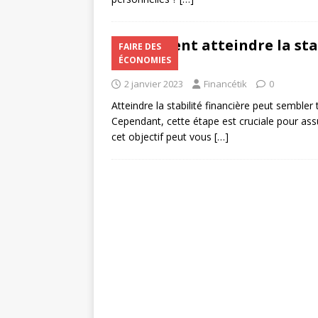
Comment atteindre la stabi
FAIRE DES
?
ÉCONOMIES
2 janvier 2023
Financétik
0
Atteindre la stabilité financière peut sembler t
Cependant, cette étape est cruciale pour assur
cet objectif peut vous
[…]