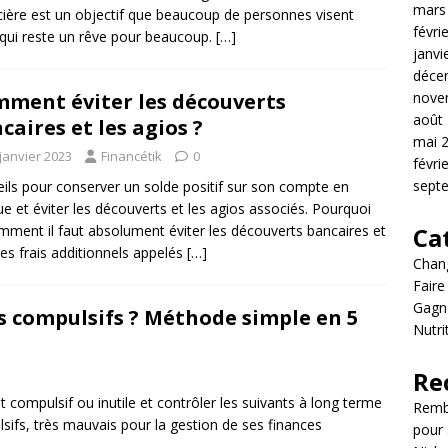
mars
cière est un objectif que beaucoup de personnes visent
févri
qui reste un rêve pour beaucoup.
[…]
janvi
déce
ment éviter les découverts
nove
août
caires et les agios ?
mai 
janvier 2023
Financétik
0
févri
sept
ils pour conserver un solde positif sur son compte en
e et éviter les découverts et les agios associés. Pourquoi
mment il faut absolument éviter les découverts bancaires et
Ca
les frais additionnels appelés
[…]
Chang
Fair
Gagne
s compulsifs ? Méthode simple en 5
Nutri
Re
compulsif ou inutile et contrôler les suivants à long terme
Rembo
sifs, très mauvais pour la gestion de ses finances
pour 