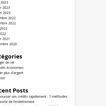
 2023
er 2023
er 2023
mbre 2022
mbre 2022
 2022
2022
er 2021
embre 2020
tégories
er de vie
e des économies
r plus d'argent
tion
cent Posts
urser ses crédits rapidement : 7 méthodes
sortir de l’endettement