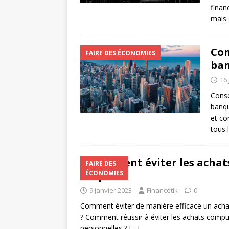
finan
mais 
Com
FAIRE DES ÉCONOMIES
ban
16 
Conse
banqu
et co
tous 
Comment éviter les achat
FAIRE DES
étapes
ÉCONOMIES
9 janvier 2023
Financétik
0
Comment éviter de manière efficace un achat 
? Comment réussir à éviter les achats compul
personnelles ?
[…]