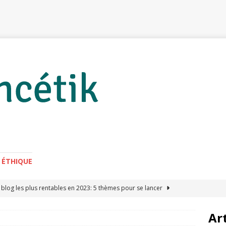
 ÉTHIQUE
 blog les plus rentables en 2023: 5 thèmes pour se lancer
Ar
 les bienfaits des minéraux sur la santé ?
NUTRITION