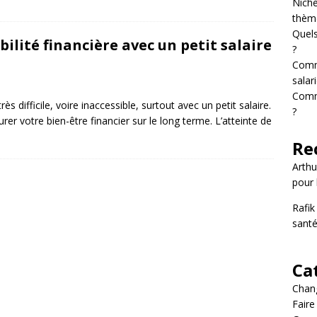
Niche
thème
Quels
lité financière avec un petit salaire
?
Comm
salari
Comme
rès difficile, voire inaccessible, surtout avec un petit salaire.
?
er votre bien-être financier sur le long terme. L’atteinte de
Re
Arthu
pour 
Rafik
santé
Ca
Chang
Fair