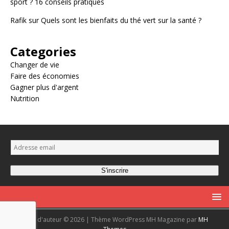
sport ? 16 conseils pratiques
Rafik
sur
Quels sont les bienfaits du thé vert sur la santé ?
Categories
Changer de vie
Faire des économies
Gagner plus d'argent
Nutrition
E
m
a
S'inscrire
i
l
*
Droit d'auteur © 2026 | Thème WordPress MH Magazine par
MH