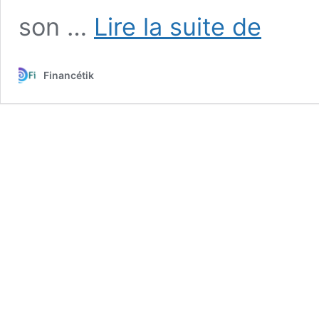
15
son …
Lire la suite de
Conseils
pratiques
pour
Financétik
réduire
sa
facture
d’électricité